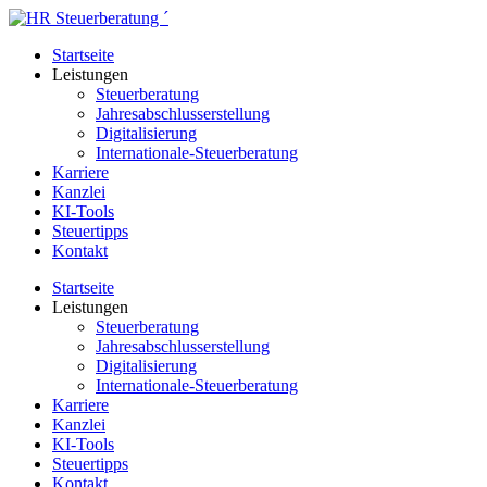
Zum
Inhalt
Startseite
springen
Leistungen
Steuerberatung
Jahresabschlusserstellung
Digitalisierung
Internationale-Steuerberatung
Karriere
Kanzlei
KI-Tools
Steuertipps
Kontakt
Startseite
Leistungen
Steuerberatung
Jahresabschlusserstellung
Digitalisierung
Internationale-Steuerberatung
Karriere
Kanzlei
KI-Tools
Steuertipps
Kontakt